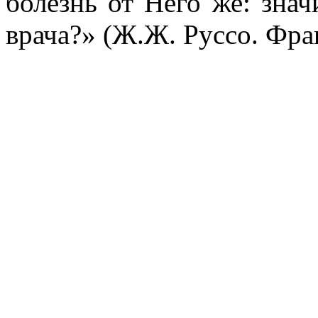
болезнь от Него же: знач
врача?»
(Ж.Ж. Руссо.
Фра